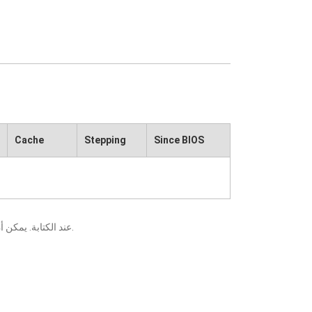
Cache
Stepping
Since BIOS
يعني أنه قد تم التحقق منه من قبل ECS عند الكتابة. يمكن أن تتسبب التغييرات التي تطرأ على المكونات أو وحدات المعالجة المركزية في ظهور نتائج مختلفة.