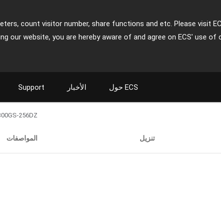
ters, count visitor number, share functions and etc. Please visit E
ing our website, you are hereby aware of and agree on ECS' use of 
حول ECS
الأخبار
Support
300GS-256DZ
تنزيل
المواصفات