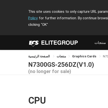
This site uses cookies to only capture URL parame
Policy
for further information. By continue brows
clicking
"OK"
منتجات
N7
Graphics Cards
منتجات
الصفحة الرئيسية
N7300GS-256DZ(V1.0)
(no longer for sale)
CPU