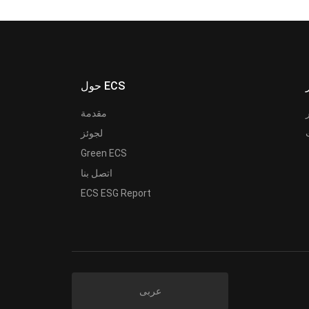
حول ECS
مقدمة
لجوئز
Green ECS
اتصل بنا
ECS ESG Report
عربى