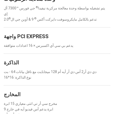
®
يتم تشغيله بواسطة وحدة معالجة مركزية نيفيدا
جي فورس ™7300 أل
إي
®
®
تدعم بالكامل مايكروسوفت دايركت أكس
9 & أوبن جي ال
2.0
واجهة PCI EXPRESS
يدعم بي سي أي اكسبرس × 16 اعدادات متوافقة
الذاكرة
دي دي أر2 أس دي أر أيه أم 128 ميجابايت مع ناقل بيانات 64 - بت
نوع الذاكرة: 16*16
المخارج
مخرج سي أر تي انثى معياري 15 ابرة
9 ابرة يدعم أس فيديو أيه في خارج