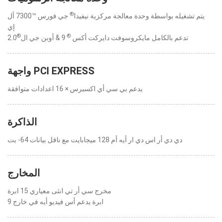
®
يتم تشغيله بواسطة وحدة معالجة مركزية نيفيدا
جي فورس ™7300 أل
إي
®
®
تدعم بالكامل مايكروسوفت دايركت أكس
9 & أوبن جي ال
2.0
واجهة PCI EXPRESS
يدعم بي سي أي اكسبرس × 16 اعدادات متوافقة
الذاكرة
دي دي أر اس دي ار أيه أم 128 ميجابايت مع ناقل بيانات 64- بت
المخارج
مخرج سي أر تي انثى معياري 15 ابرة
9 ابرة يدعم أس فيديو أيه في خارج