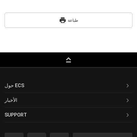
print
طباعة
keyboard_capslock
حول ECS
الأخبار
SUPPORT