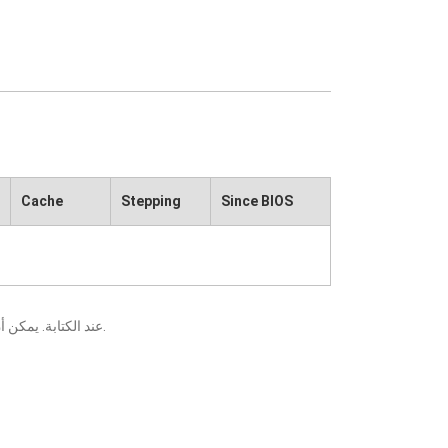
Cache
Stepping
Since BIOS
يعني أنه قد تم التحقق منه من قبل ECS عند الكتابة. يمكن أن تتسبب التغييرات التي تطرأ على المكونات أو وحدات المعالجة المركزية في ظهور نتائج مختلفة.