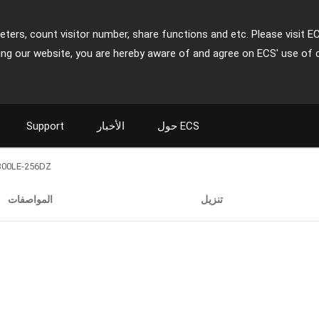
ters, count visitor number, share functions and etc. Please visit E
ing our website, you are hereby aware of and agree on ECS' use of 
حول ECS
الأخبار
Support
300LE-256DZ
تنزيل
المواصفات