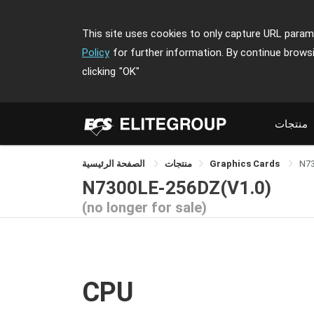
This site uses cookies to only capture URL parame
Policy
for further information. By continue brows
clicking
"OK"
منتجات
N7
Graphics Cards
منتجات
الصفحة الرئيسية
N7300LE-256DZ(V1.0)
(no longer for sale)
CPU