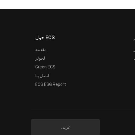
حول ECS
مقدمة
لجوئز
Green ECS
اتصل بنا
ECS ESG Report
عربى