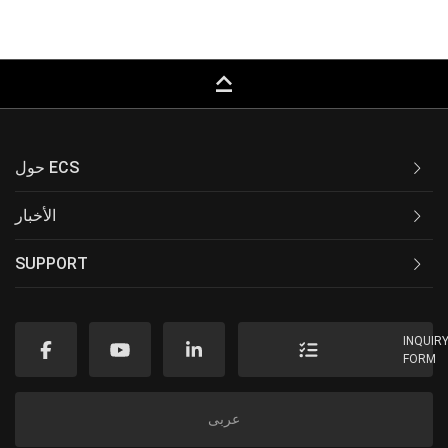
keyboard_capslock
حول ECS
الأخبار
SUPPORT
INQUIR
FORM
عربى