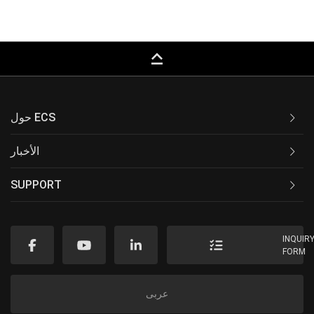
keyboard_capslock
حول ECS
الأخبار
SUPPORT
INQUIR
FORM
عربى