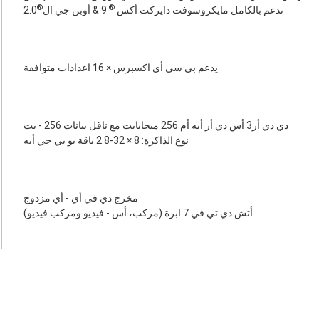
®
®
تدعم بالكامل مايكروسوفت دايركت أكس
9 & أوبن جي ال
2.0
يدعم بي سي أي اكسبرس × 16 اعدادات متوافقة
دي دي أر3 أس دي أر أيه أم 256 ميجابايت مع ناقل بيانات 256 - بت
نوع الذاكرة: 8 × 32-2.8 باقة يو بي جي أيه
مخرج دي في أي - أي مزدوج
أتش دي تي في 7 ابرة (مركب، أس - فيديو ومركب فيديو)