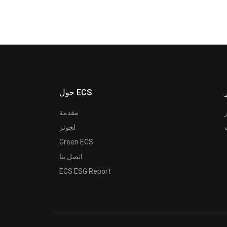
حول ECS
مقدمة
لجوئز
Green ECS
اتصل بنا
ECS ESG Report