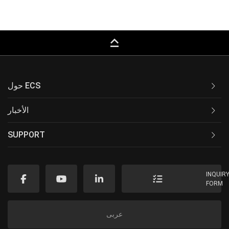
keyboard_capslock
حول ECS
الأخبار
SUPPORT
INQUIR
FORM
عربى