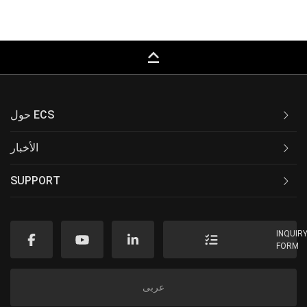
keyboard_capslock
حول ECS
الأخبار
SUPPORT
INQUIR
FORM
عربى