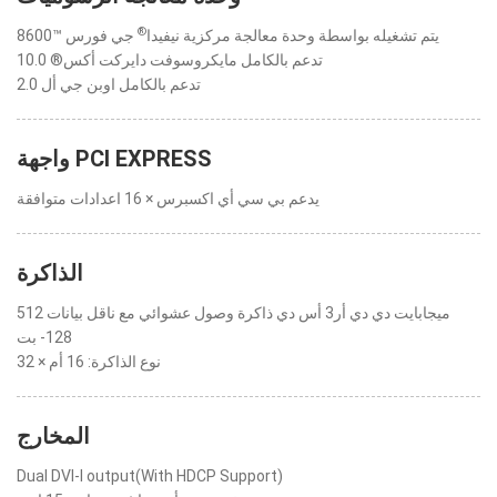
®
يتم تشغيله بواسطة وحدة معالجة مركزية نيفيدا
جي فورس ™8600
تدعم بالكامل مايكروسوفت دايركت أكس® 10.0
تدعم بالكامل اوبن جي أل 2.0
واجهة PCI EXPRESS
يدعم بي سي أي اكسبرس × 16 اعدادات متوافقة
الذاكرة
512 ميجابايت دي دي أر3 أس دي ذاكرة وصول عشوائي مع ناقل بيانات
128- بت
نوع الذاكرة: 16 أم × 32
المخارج
Dual DVI-I output(With HDCP Support)