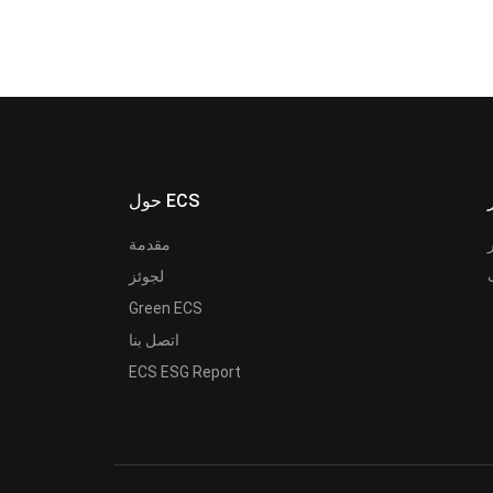
حول ECS
مقدمة
لجوئز
Green ECS
اتصل بنا
ECS ESG Report