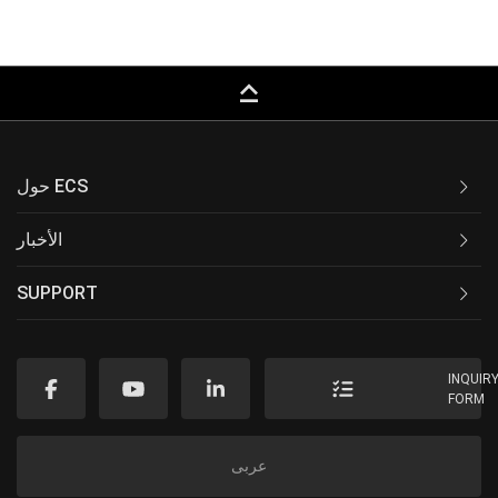
keyboard_capslock
حول ECS
الأخبار
SUPPORT
INQUIR
FORM
عربى