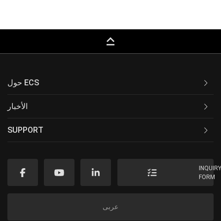
keyboard_capslock
حول ECS
الأخبار
SUPPORT
INQUIR
FORM
عربى