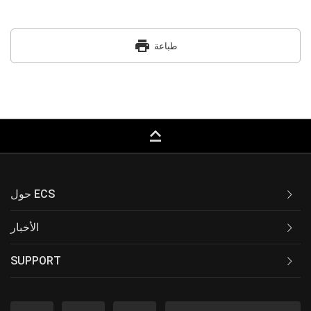
print
طباعة
keyboard_capslock
حول ECS
الأخبار
SUPPORT