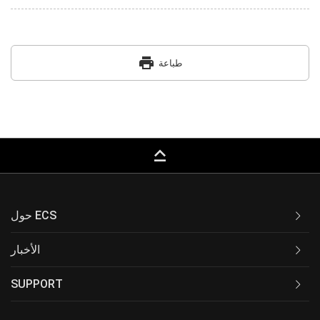
print
طباعة
keyboard_capslock
حول ECS
الأخبار
SUPPORT