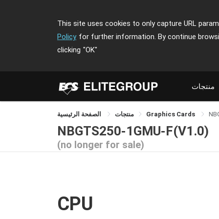
This site uses cookies to only capture URL parame
Policy
for further information. By continue brows
clicking
"OK"
منتجات
NB
Graphics Cards
منتجات
الصفحة الرئيسية
NBGTS250-1GMU-F(V1.0)
(no longer for sale)
CPU