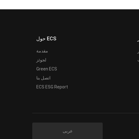
حول ECS
مقدمة
لجوئز
Green ECS
اتصل بنا
ECS ESG Report
عربى