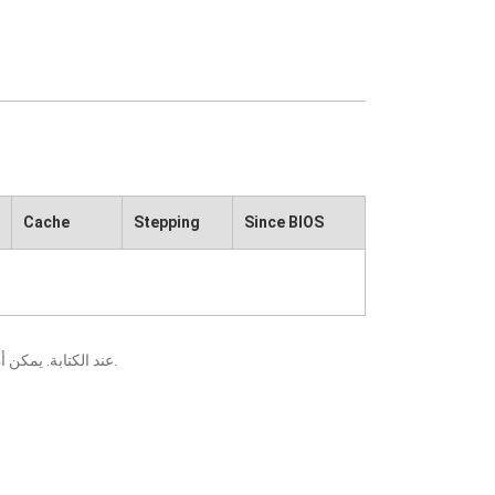
Cache
Stepping
Since BIOS
يعني أنه قد تم التحقق منه من قبل ECS عند الكتابة. يمكن أن تتسبب التغييرات التي تطرأ على المكونات أو وحدات المعالجة المركزية في ظهور نتائج مختلفة.