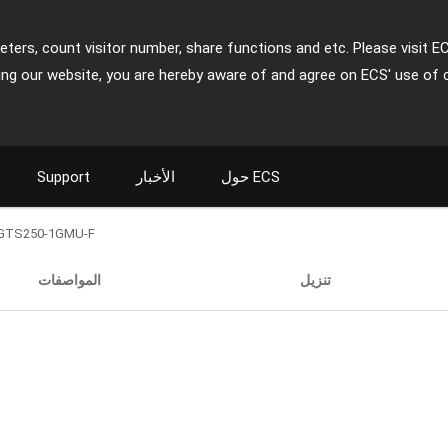
ters, count visitor number, share functions and etc. Please visit E
ing our website, you are hereby aware of and agree on ECS' use of 
حول ECS
الأخبار
Support
GTS250-1GMU-F
تنزيل
المواصفات