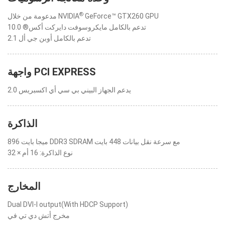
®
GeForce™ GTX260 GPU
مدعومة من خلال NVIDIA
تدعم بالكامل مايكروسوفت دايركت أكس® 10.0
تدعم بالكامل أوبن جي أل 2.1
واجهة PCI EXPRESS
يدعم الجهاز البيني بي سي أي اكسبريس 2.0
الذاكرة
896 ميجا بايت DDR3 SDRAM مع سرعة نقل بيانات 448 بايت
نوع الذاكرة: 16 أم × 32
المخارج
Dual DVI-I output(With HDCP Support)
مخرج أتش دي تي في