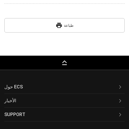
print
طباعة
keyboard_capslock
حول ECS
الأخبار
SUPPORT