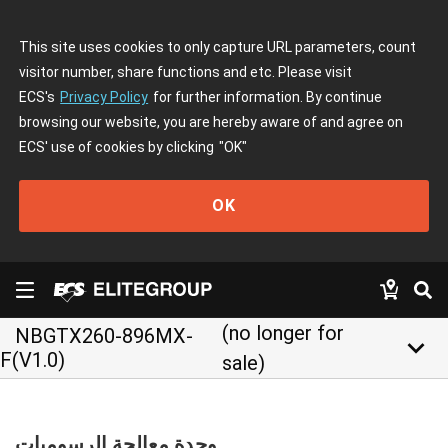
This site uses cookies to only capture URL parameters, count
visitor number, share functions and etc. Please visit
ECS's
Privacy Policy
for further information. By continue
browsing our website, you are hereby aware of and agree on
ECS' use of cookies by clicking
"OK"
OK
(no longer for
NBGTX260-896MX-
keyboard_arrow_down
F(V1.0)
sale)
وحدة معالجة الرسوميات