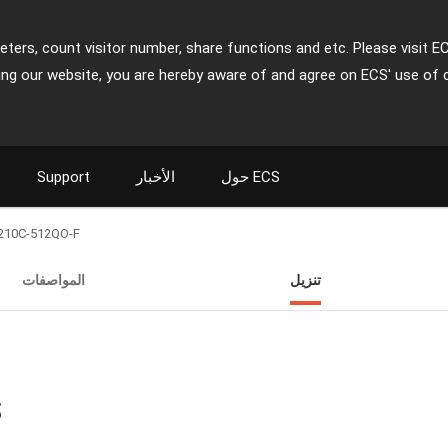
ters, count visitor number, share functions and etc. Please visit E
ing our website, you are hereby aware of and agree on ECS' use of 
حول ECS
الأخبار
Support
210C-512QO-F
تنزيل
المواصفات
ت