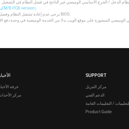
 الدخل / الخرج الاساسي الوميضي غير الناجح في فشل النظام في التشغيل. يرجى التأكد من رقم نسخة 
（كيف تعرف الM/B PCB version）
يرجى عدم إعادة تشغيل النظام وفصل مصدر الطاقة وإزالة البطارية أثناء عملية تحديث BIOS.
 الوميضي المنشورة على موقع الويب بدلا من الخدمة الوميضية في وحدة دفع ا
SUPPORT
الأخبار
مركز التنزيل
غرفة الأخبار
الدعم الفني
مركز الأحداث
لتعليمات / التعليمات العامة
Product Guide