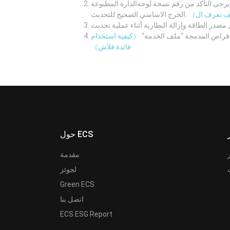
لوحةالدارة المطبوعة M/B اولا. ثم قم بتنزيل نظام الدخل /
الخرج الاساسي الصحيح للتحديث.
لاقراص المدمجة "ملف الخدمة"
（كيفية استخدام
فائدة فلاش）
حول ECS
مقدمة
لجوئز
Green ECS
اتصل بنا
ECS ESG Report