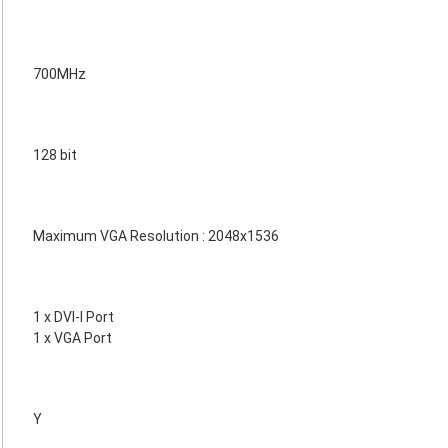
700MHz
128 bit
Maximum VGA Resolution : 2048x1536
1 x DVI-I Port
1 x VGA Port
Y