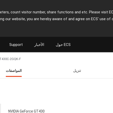
ters, count visitor number, share functions and etc. Please visit E
ing our website, you are hereby aware of and agree on ECS' use of 
حول ECS
الأخبار
Support
T430C-2GQK-F
تنزيل
المواصفات
NVIDIA GeForce GT430