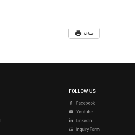
print
طباعة
FOLLOW US
Facebook
Youtube
LinkedIn
ا
Inquiry Form