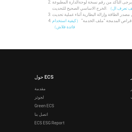
لوحةالدارة المطبوعة M/B اولا. ثم قم بتنزيل نظام الدخل /
الخرج الاساسي الصحيح للتحديث.
لاقراص المدمجة "ملف الخدمة"
（كيفية استخدام
فائدة فلاش）
حول ECS
مقدمة
لجوئز
Green ECS
اتصل بنا
ECS ESG Report