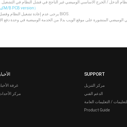
 الدخل / الخرج الاساسي الوميضي غير الناجح في فشل النظام في التشغيل. يرجى التأكد من رقم نسخة 
（كيف تعرف الM/B PCB version）
يرجى عدم إعادة تشغيل النظام وفصل مصدر الطاقة وإزالة البطارية أثناء عملية تحديث BIOS.
 الوميضي المنشورة على موقع الويب بدلا من الخدمة الوميضية في وحدة دفع ا
SUPPORT
الأخبار
مركز التنزيل
غرفة الأخبار
الدعم الفني
مركز الأحداث
لتعليمات / التعليمات العامة
Product Guide