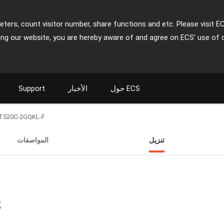
ters, count visitor number, share functions and etc. Please visit E
ing our website, you are hereby aware of and agree on ECS' use of 
حول ECS
الأخبار
Support
T520C-2GQKL-F
تنزيل
المواصفات
ت