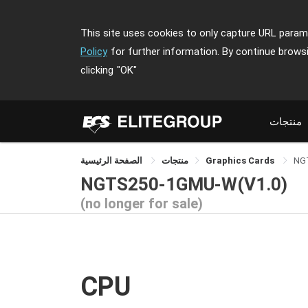
This site uses cookies to only capture URL parame
Policy
for further information. By continue brows
clicking
"OK"
منتجات
NG
Graphics Cards
منتجات
الصفحة الرئيسية
NGTS250-1GMU-W(V1.0)
(no longer for sale)
CPU