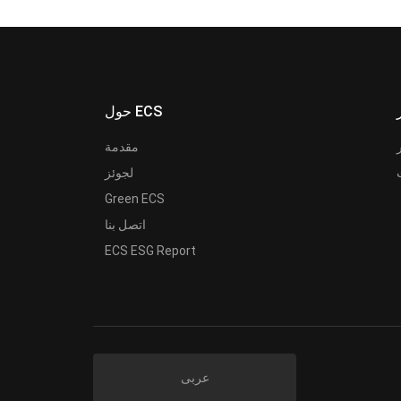
حول ECS
مقدمة
لجوئز
Green ECS
اتصل بنا
ECS ESG Report
عربى