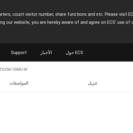
ters, count visitor number, share functions and etc. Please visit E
ing our website, you are hereby aware of and agree on ECS' use of 
حول ECS
الأخبار
Support
TS250-1GMU-W
تنزيل
المواصفات