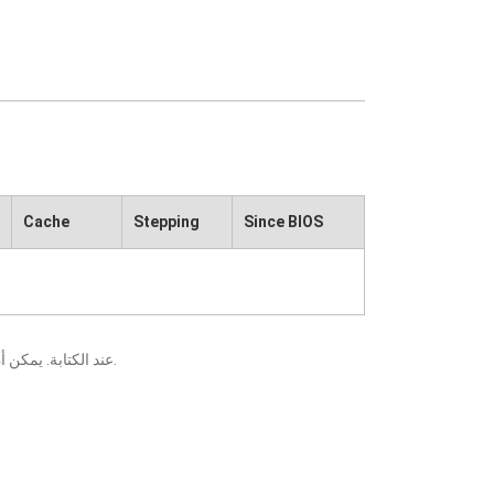
Cache
Stepping
Since BIOS
يعني أنه قد تم التحقق منه من قبل ECS عند الكتابة. يمكن أن تتسبب التغييرات التي تطرأ على المكونات أو وحدات المعالجة المركزية في ظهور نتائج مختلفة.