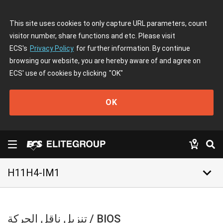
This site uses cookies to only capture URL parameters, count
visitor number, share functions and etc. Please visit
ECS's
Privacy Policy
for further information. By continue
browsing our website, you are hereby aware of and agree on
ECS' use of cookies by clicking
"OK"
OK
keyboard_arrow_down
H11H4-IM1
تنزيل ناقل الحركة / BIOS