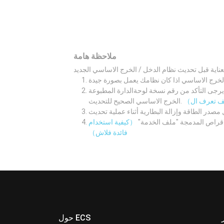
ملاحظة هامة
لوحةالدارة المطبوعة M/B اولا. ثم قم بتنزيل نظام الدخل /
الخرج الاساسي الصحيح للتحديث.
لاقراص المدمجة "ملف الخدمة"
（كيفية استخدام
فائدة فلاش）
حول ECS