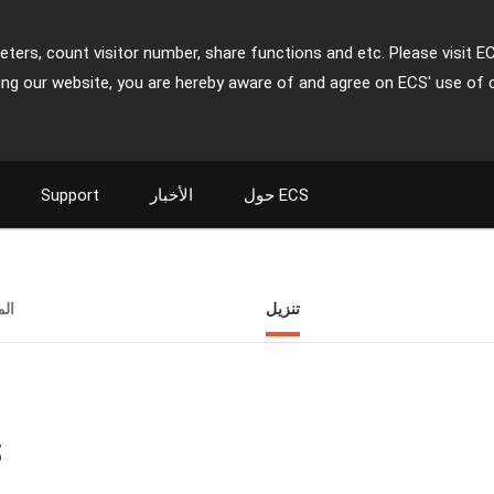
ters, count visitor number, share functions and etc. Please visit E
ing our website, you are hereby aware of and agree on ECS' use of 
حول ECS
الأخبار
Support
تنزيل
ال
ت