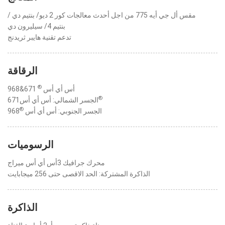
مقس أل جي أيه 775 من اجل أحدث معالجات كور 2 ديو/ بنتيم دي /
بنتيم 4/ سيليرون دي
تدعم تقنية هايبر ثريدنج
الرقاقة
®
أس أي أس
671&968
®
671الجسر الشمالي: أس أي أس
®
الجسر الجنوبي: أس أي أس
968
الرسوميات
محرك جرافيك 3أس أي أس ميراج
الذاكرة المشتركة: الحد الاقصى حتى 256 ميجابايت
الذاكرة