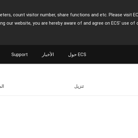
ters, count visitor number, share functions and etc. Please visit E
ing our website, you are hereby aware of and agree on ECS' use of 
حول ECS
الأخبار
Support
تنزيل
ال