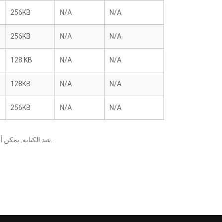
256KB
N/A
N/A
256KB
N/A
N/A
128 KB
N/A
N/A
128KB
N/A
N/A
256KB
N/A
N/A
يعني أنه قد تم التحقق منه من قبل ECS عند الكتابة. يمكن أن تتسبب التغييرات التي تطرأ على المكونات أو وحدات المعالجة المركزية في ظهور نتائج مختلفة.