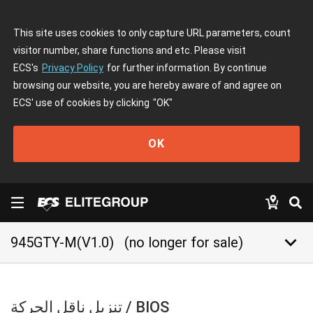
This site uses cookies to only capture URL parameters, count
visitor number, share functions and etc. Please visit
ECS's
Privacy Policy
for further information. By continue
browsing our website, you are hereby aware of and agree on
ECS' use of cookies by clicking
"OK"
OK
keyboard_arrow_down
945GTY-M(V1.0)
(no longer for sale)
تنزيل ناقل الحركة / BIOS