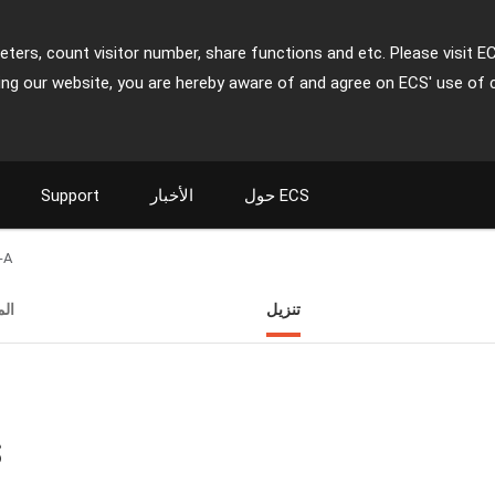
ters, count visitor number, share functions and etc. Please visit E
ing our website, you are hereby aware of and agree on ECS' use of 
حول ECS
الأخبار
Support
-A
تنزيل
ال
ت