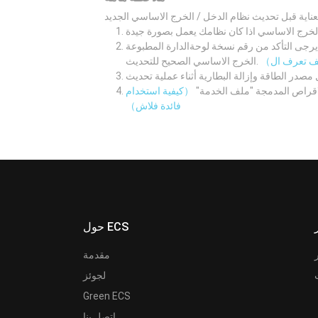
لوحةالدارة المطبوعة M/B اولا. ثم قم بتنزيل نظام الدخل /
الخرج الاساسي الصحيح للتحديث.
لاقراص المدمجة "ملف الخدمة"
（كيفية استخدام
فائدة فلاش）
حول ECS
مقدمة
لجوئز
Green ECS
اتصل بنا