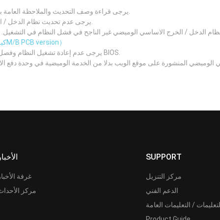
يرجى قراءة وصف التحديث والملاحظة العامة بعناية قبل تحديث نظام الدخل / الخرج الاساسي الجديد.
يرجى عدم تحديث نظام الدخل / الخرج الاساسي اذا كان نظامك يعمل بصورة جيدة.
 الدخل / الخرج الاساسي الوميضي غير الناجح في فشل النظام في التشغيل. يرجى التأكد من رقم نسخة 
（كيف تعرف الM/B PCB version）
يرجى عدم إعادة تشغيل النظام وفصل مصدر الطاقة وإزالة البطارية أثناء عملية تحديث BIOS.
 الوميضي المنشورة على موقع الويب بدلا من الخدمة الوميضية في وحدة دفع ا
SUPPORT
الأخبار
مركز التنزيل
غرفة الأخبار
الدعم الفني
مركز الأحداث
لتعليمات / التعليمات العامة
Product Guide