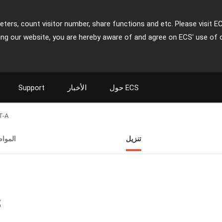
ters, count visitor number, share functions and etc. Please visit E
ing our website, you are hereby aware of and agree on ECS' use of 
حول ECS
الأخبار
Support
T-A
تنزيل
الموا
ت