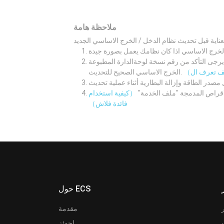
ملاحظة هامة
لوحةالدارة المطبوعة M/B اولا. ثم قم بتنزيل نظام الدخل /
الخرج الاساسي الصحيح للتحديث.
لاقراص المدمجة "ملف الخدمة"
（كيفية استخدام
فائدة فلاش）
حول ECS
مقدمة
لجوئز