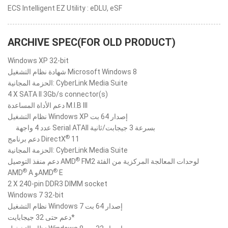
ECS Intelligent EZ Utility : eDLU, eSF
ARCHIVE SPEC(FOR OLD PRODUCT)
Windows XP 32-bit
شهادة نظام التشغيل Microsoft Windows 8
الحزمة المجانية: CyberLink Media Suite
4 X SATA II 3Gb/s connector(s)
دعم الأداة المساعدة M.I.B III
نظام التشغيل Windows XP إصدار 64 بت
عدد 4 واجهة Serial ATAII ‏بسرعة 3 جيجابت/ثانية
®
11
دعم برنامج DirectX
الحزمة المجانية: CyberLink Media Suite
®
FM2 لوحدات المعالجة المركزية من الفئة
دعم منفذ التوصيل AMD
®
®
E
A وAMD
AMD
2 X 240-pin DDR3 DIMM socket
Windows 7 32-bit
نظام التشغيل Windows 7 إصدار 64 بت
دعم حتى 32 جيجابايت*