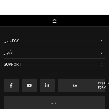
keyboard_capslock
حول ECS
الأخبار
SUPPORT
INQUIR
FORM
عربى