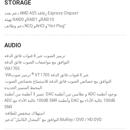
STORAGE
دعم بعدد AMD A55 رقاقة Express Chipset
تهيئة RAID0 وRAID1 وRAID10
دعم وظائف NCQ وAHCI و"Hot Plug"
AUDIO
ترميز الصوت عبر 6 قنوات فائق الدقة
التوافق مع مواصفات الصوت فائق الدقة
VIA1705
®
ترميز صوت VT1705 عبر 6 قنوات فائق الدقة‏
‧التوافق مع خصائص الصوت فائق الدقة للاستمتاع بخصائص الصوت
المحيط المتميز الجديدة
‏ تتميز 3 أنظمة من أنظمة DAC و نظامين من أنظمة ADC بوجود أنظمة
ADC عالية الأداء مع ‎100dB SNR وأنظمة DAC عالية الأداء مع ‎100dB
‧استهلاك منخفض للطاقة
‧التوافق مع "المعدل الكامل" لدعم BluRay / DVD / HD DVD.