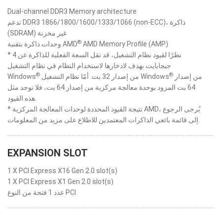
Dual-channel DDR3 Memory architecture
تدعم DDR3 1866/1800/1600/1333/1066 (non-ECC)، ذاكرة
(SDRAM) غير مخزنة
®
AMD Memory Profile (AMP)‎
وحدات ذاكرة بتقنية AMD
* نظرًا لقيود نظام التشغيل، قد تقل السعة الفعلية للذاكرة عن 4
جيجابايت بهدف لادخارها لاستخدام النظام في نظام التشغيل
®
®
‎ من إصدار
‎ من إصدار 32 بت. أمّا نظام التشغيل Windows
Windows
64 بت المزود بوحدة معالجة مركزية من إصدار 64 بت، فلا توجد مثل
هذه القيود.
* نتيجة القيود المحددة لوحدات المعالجة المركزية AMD، يُرجى الرجوع
إلى قائمة بائعي الذاكرات المعتمدين للاطلاع على مزيد من المعلومات.
EXPANSION SLOT
1 X PCI Express X16 Gen 2.0 slot(s)
1 X PCI Express X1 Gen 2.0 slot(s)
عدد 1 فتحة من النوع PCI