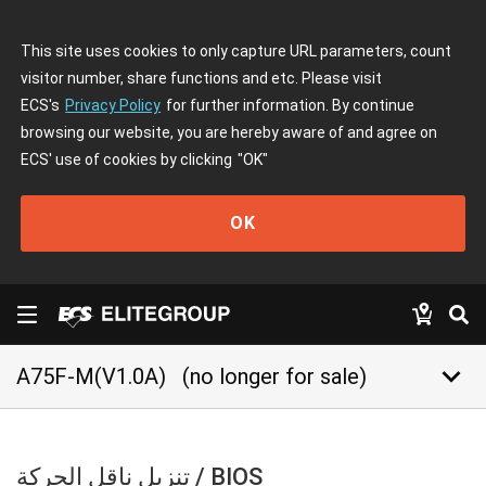
This site uses cookies to only capture URL parameters, count
visitor number, share functions and etc. Please visit
ECS's
Privacy Policy
for further information. By continue
browsing our website, you are hereby aware of and agree on
ECS' use of cookies by clicking
"OK"
OK
keyboard_arrow_down
A75F-M(V1.0A)
(no longer for sale)
تنزيل ناقل الحركة / BIOS