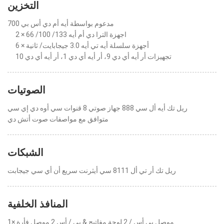
التخزين
مدعوم بواسطة أيه أم دي أس بي 700
2 × اجهزة الترا دي أم أيه 133/ 100/ 66
6 × أجهزة سلسلة أيه تي أيه 3.0 جيجابايت/ ثانية
تجهيزات أر أيه أي دي 9، أر أيه أي دي 1، أر أيه أي دي 10
الصوتيات
ريل تك أيه أل سي 888 جهاز صوتي 8 قنوات سي أوه دي إي سي
متوافق مع مواصفات صوت أتش دي
الشبكات
ريل تك أر تي أل 8111 سي أيثرنت سريع أن أي سي جيجابت
المنافذ الخلفية
1× موصل بي أس / 2 لوحة مفاتيح & بي / أس 2 موصل فأرة