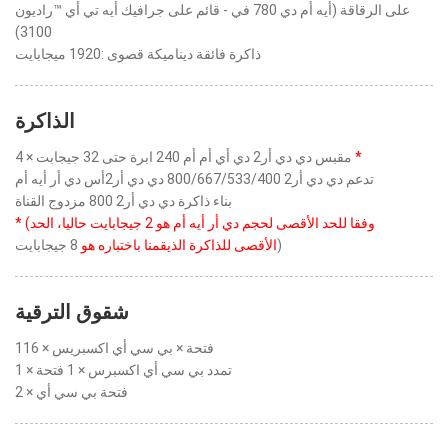
على الرقاقة (أيه أم دي 780 في - قائم على جرافيك أيه تي أي ™راديون
3100)
ذاكرة فائقة ديناميكة قصوى :1920 ميجابايت
الذاكرة
*
4 × مقبس دي دي أر2 دي أي أم أم 240 ابرة حتى 32 جيجابت
تدعم دي دي أر2 800/667/533/400 دي دي أر2أس دي أر أيه أم
بناء ذاكرة دي دي أر2 800 مزدوج القناة
* (وفقا للحد الأقصى لحجم دي أر أيه أم هو 2 جيجابايت حاليا، الحد
8 جيجابايت)
الأقصى للذاكرة الذيقمنا باختباره هو
شقوق الترقية
1فتحة × بي سي أي اكسبريس × 16
1 × تمدد بي سي أي اكسبرس × 1 فتحة
2 × فتحة بي سي أي