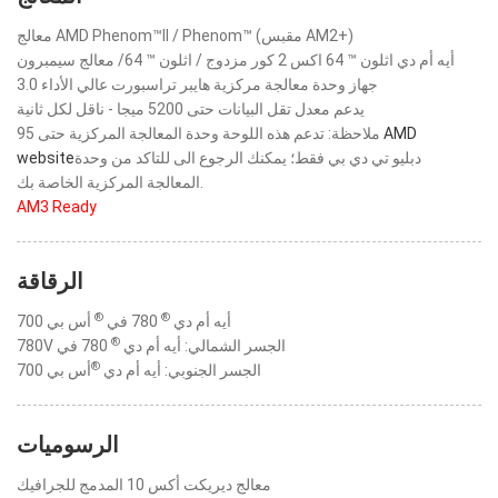
معالج AMD Phenom™II / Phenom™ (مقبس AM2+)
أيه أم دي اثلون ™ 64 اكس 2 كور مزدوج / اثلون ™ 64/ معالج سيمبرون
جهاز وحدة معالجة مركزية هايبر تراسبورت عالي الأداء 3.0
يدعم معدل تقل البيانات حتى 5200 ميجا - ناقل لكل ثانية
AMD
ملاحظة: تدعم هذه اللوحة وحدة المعالجة المركزية حتى 95
دبليو تي دي بي فقط؛ يمكنك الرجوع الى للتاكد من وحدة
website
المعالجة المركزية الخاصة بك.
AM3 Ready
الرقاقة
®
®
أيه أم دي
780 في
أس بي 700
®
780V الجسر الشمالي: أيه أم دي
780 في
®
الجسر الجنوبي: أيه أم دي
أس بي 700
الرسوميات
معالج ديريكت أكس 10 المدمج للجرافيك