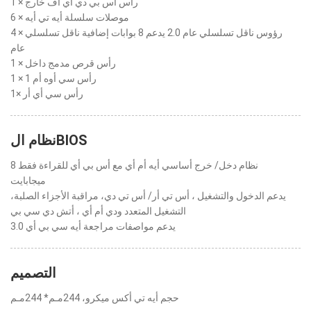
1 × رأس أس بي دي أي أف خارج
6 × موصلات سلسلة أيه تي أيه
4 × رؤوس ناقل تسلسلي عام 2.0 يدعم 8 بوابات إضافية ناقل تسلسلي
عام
1 × رأس قرص مدمج داخل
1 × رأس سي أوه أم 1
1× رأس سي أي أر
نظام الBIOS
نظام دخل/ خرج أساسي أيه أم أي مع أس بي أي للقراءة فقط 8
ميجابايت
يدعم الدخول والتشغيل ، أس تي أر/ أس تي دي، مراقبة الأجزاء الصلبة،
التشغيل المتعدد ودي أم أي ، أتش دي سي بي
يدعم مواصفات مراجعة أيه سي بي أي 3.0
التصميم
حجم أيه تي أكس ميكرو، 244مـم* 244مـم