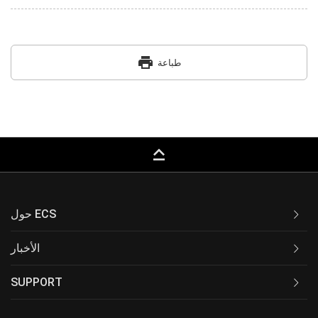
print
طباعة
keyboard_capslock
حول ECS
الأخبار
SUPPORT