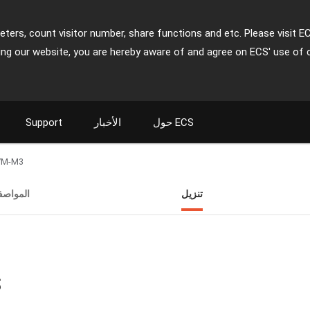
ters, count visitor number, share functions and etc. Please visit E
ing our website, you are hereby aware of and agree on ECS' use of 
حول ECS
الأخبار
Support
VM-M3
تنزيل
المواصف
ت