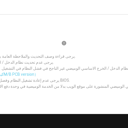
يرجى قراءة وصف التحديث والملاحظة العامة بعناية قبل تحديث نظام الدخل / الخرج الاساسي الجديد.
يرجى عدم تحديث نظام الدخل / الخرج الاساسي اذا كان نظامك يعمل بصورة جيدة.
 الدخل / الخرج الاساسي الوميضي غير الناجح في فشل النظام في التشغيل. يرجى التأكد من رقم نسخة 
（كيف تعرف الM/B PCB version）
يرجى عدم إعادة تشغيل النظام وفصل مصدر الطاقة وإزالة البطارية أثناء عملية تحديث BIOS.
 الوميضي المنشورة على موقع الويب بدلا من الخدمة الوميضية في وحدة دفع ا