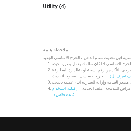
Utility
(
4
)
ملاحظة هامة
لوحةالدارة المطبوعة M/B اولا. ثم قم بتنزيل نظام الدخل /
الخرج الاساسي الصحيح للتحديث.
لاقراص المدمجة "ملف الخدمة"
（كيفية استخدام
فائدة فلاش）