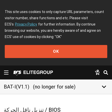
This site uses cookies to only capture URL parameters, count
visitor number, share functions and etc. Please visit
ECS's
Privacy Policy
for further information. By continue
browsing our website, you are hereby aware of and agree on
ECS' use of cookies by clicking
"OK"
OK
keyboard_arrow_down
BAT-I(V1.1)
(no longer for sale)
تنزيل ناقل الحركة / BIOS