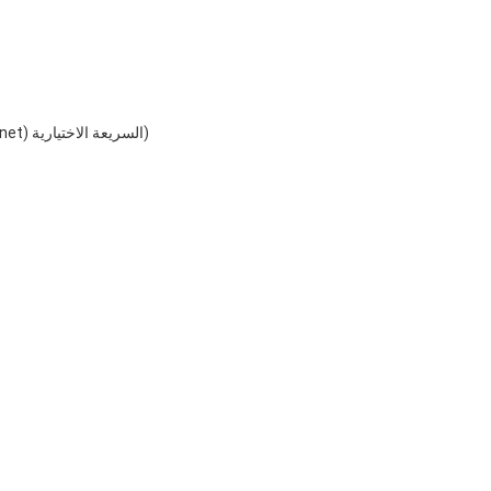
(Realtek RTL8106E 10/100 ميغابايت في الثانية لدى وحدة تحكم (Ethernet) السريعة الاختيارية)