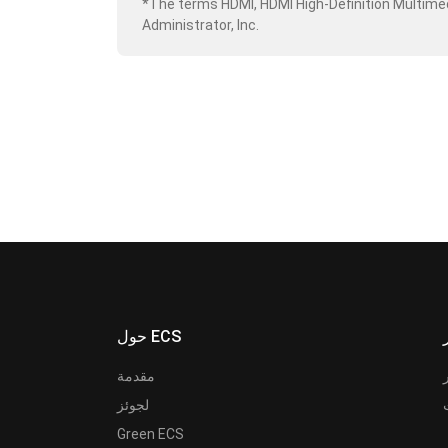
*The terms HDMI, HDMI High-Definition Multime
Administrator, Inc.
حول ECS
مقدمة
لجوئز
Green ECS