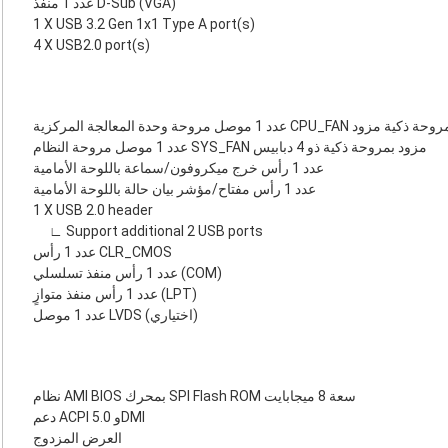
عدد 1 منفذ D-Sub ‏(VGA)
1 X USB 3.2 Gen 1x1 Type A port(s)
4 X USB2.0 port(s)
عدد 1 موصل مروحة النظام SYS_FAN مزود بمروحة ذكية ذو 4 دبابيس
عدد 1 رأس خرج ميكروفون/سماعة باللوحة الأمامية
عدد 1 رأس مفتاح/مؤشر بيان حالة باللوحة الأمامية
1 X USB 2.0 header
∟ Support additional 2 USB ports
عدد 1 رأس CLR_CMOS
عدد 1 رأس منفذ تسلسلي (COM)
عدد 1 رأس منفذ متوازٍ (LPT)
عدد 1 موصل LVDS (اختياري)
نظام AMI BIOS بمحرك SPI Flash ROM سعة 8 ميجابايت
دعم ACPI 5.0 وDMI
العرض المزدوج