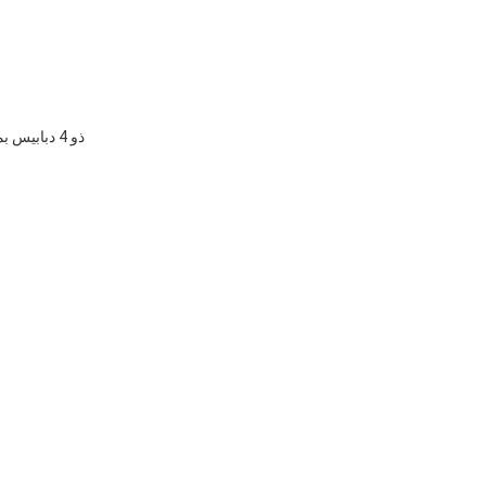
عدد 1 موصل مروحة وحدة المعالجة المركزية CPU_FAN ذو 4 دبابيس بمروحة ذكية مزود