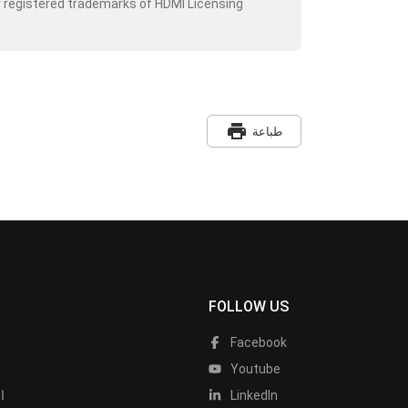
r registered trademarks of HDMI Licensing
print
طباعة
FOLLOW US
Facebook
Youtube
LinkedIn
ا