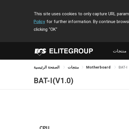
This site uses cookies to only capture URL parame
Policy
for further information. By continue brows
clicking
"OK"
منتجات
BAT-I
Motherboard
منتجات
الصفحة الرئيسية
BAT-I(V1.0)
CPU