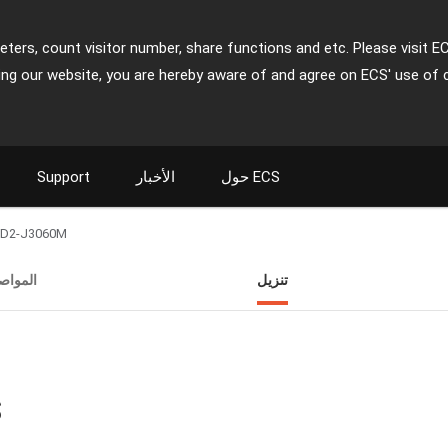
ters, count visitor number, share functions and etc. Please visit E
ing our website, you are hereby aware of and agree on ECS' use of 
حول ECS
الأخبار
Support
-D2-J3060M
تنزيل
المواص
ت