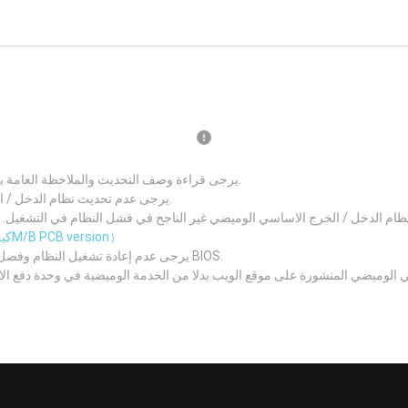
يرجى قراءة وصف التحديث والملاحظة العامة بعناية قبل تحديث نظام الدخل / الخرج الاساسي الجديد.
يرجى عدم تحديث نظام الدخل / الخرج الاساسي اذا كان نظامك يعمل بصورة جيدة.
 الدخل / الخرج الاساسي الوميضي غير الناجح في فشل النظام في التشغيل. يرجى التأكد من رقم نسخة 
（كيف تعرف الM/B PCB version）
يرجى عدم إعادة تشغيل النظام وفصل مصدر الطاقة وإزالة البطارية أثناء عملية تحديث BIOS.
 الوميضي المنشورة على موقع الويب بدلا من الخدمة الوميضية في وحدة دفع ا