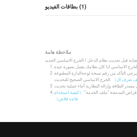
)
1
(
بطاقات الفيديو
ملاحظة هامة
لوحةالدارة المطبوعة M/B اولا. ثم قم بتنزيل نظام الدخل /
الخرج الاساسي الصحيح للتحديث.
لاقراص المدمجة "ملف الخدمة"
（كيفية استخدام
فائدة فلاش）