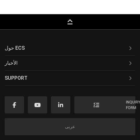
keyboard_capslock
حول ECS
الأخبار
SUPPORT
INQUIR
FORM
عربى