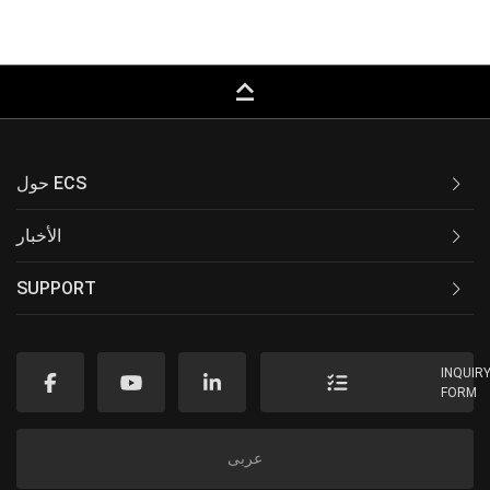
keyboard_capslock
حول ECS
الأخبار
SUPPORT
INQUIR
FORM
عربى