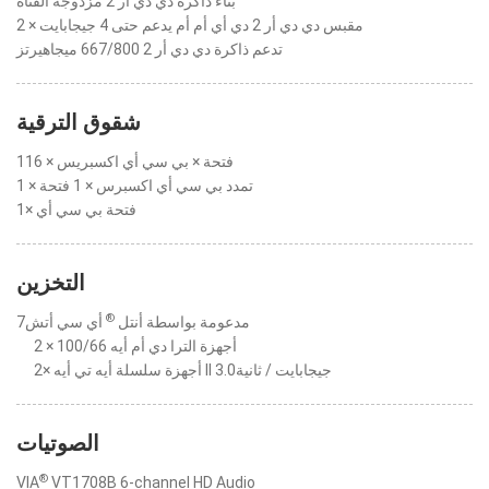
بناء ذاكرة دي دي أر 2 مزدوجة القناة
2 × مقبس دي دي أر 2 دي أي أم أم يدعم حتى 4 جيجابايت
تدعم ذاكرة دي دي أر 2 667/800 ميجاهيرتز
شقوق الترقية
1فتحة × بي سي أي اكسبريس × 16
1 × تمدد بي سي أي اكسبرس × 1 فتحة
1× فتحة بي سي أي
التخزين
®
مدعومة بواسطة أنتل
أي سي أتش7
2 × أجهزة الترا دي أم أيه 100/66
2× أجهزة سلسلة أيه تي أيه II 3.0جيجابايت / ثانية
الصوتيات
®
VIA
VT1708B 6-channel HD Audio