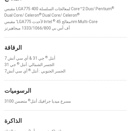
®
مقبس LGA775 لمعالجات السلسلة 400 Core™2 Duo/ Pentium
®
®
Dual Core/ Celeron
Dual Core/ Celeron
®
معالج 45nm Multi-Core
مقبس 'LGA775 لأحدث Intel
أف أس بي 1333/1066/800 ميجاهيرتز
الرقاقة
®
أنتل
جي 31 & أي سي أتش 7
®
الجسر الشمالي: أنتل
جي 31
®
الجسر الجنوبي : أنتل
أي سي أتش7
الرسوميات
®
مسرع ميديا جرافيك أنتل
متضمن 3100
الذاكرة