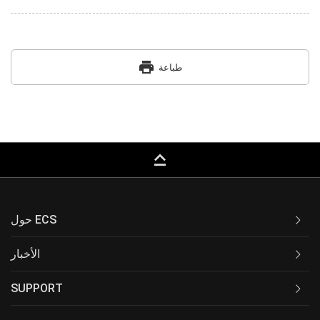
print
طباعة
keyboard_capslock
حول ECS
الأخبار
SUPPORT