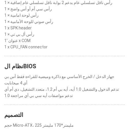
1 × رأس ناقل تسلسلي عام يدعم 2 بوابة ناقل تسلسلي عام إضافية
1 × رأس سي أم أو أس واضح
1 × رأس لوحة امامية
1 × رأس صوتي للوحة الأمامية
1 x SPK header
1 × رأس أل بي تي
عنوان '1 x COM
1 x CPU_FAN connector
نظام الBIOS
جهاز الدخل / الخرج الأساسي مع ذاكرة وميضية للقراءة فقط أس بي
أي 4 ميجابايت
تدعم الدخول والتشغيل 1.0 أيه، أيه بي أم 1.2، متعدد التشغيل، دي أم أي
تدعم مواصفات أيه سي بي أي مراجعة 1.0
التصميم
حجم Micro-ATX، 225 مليمتر*170 مليمتر