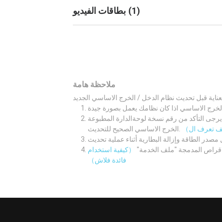
)
1
(
بطاقات الفيديو
ملاحظة هامة
لوحةالدارة المطبوعة M/B اولا. ثم قم بتنزيل نظام الدخل /
الخرج الاساسي الصحيح للتحديث.
لاقراص المدمجة "ملف الخدمة"
（كيفية استخدام
فائدة فلاش）