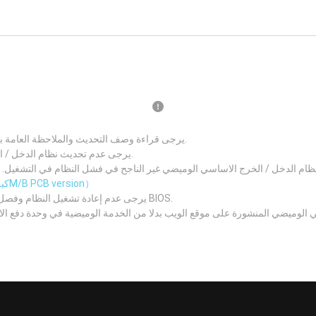
يرجى قراءة وصف التحديث والملاحظة العامة بعناية قبل تحديث نظام الدخل / الخرج الاساسي الجديد.
يرجى عدم تحديث نظام الدخل / الخرج الاساسي اذا كان نظامك يعمل بصورة جيدة.
 الدخل / الخرج الاساسي الوميضي غير الناجح في فشل النظام في التشغيل. يرجى التأكد من رقم نسخة 
（كيف تعرف الM/B PCB version）
يرجى عدم إعادة تشغيل النظام وفصل مصدر الطاقة وإزالة البطارية أثناء عملية تحديث BIOS.
 الوميضي المنشورة على موقع الويب بدلا من الخدمة الوميضية في وحدة دفع ا