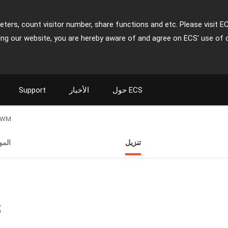
ters, count visitor number, share functions and etc. Please visit E
ing our website, you are hereby aware of and agree on ECS' use of 
حول ECS
الأخبار
Support
-WM
تنزيل
الم
ت