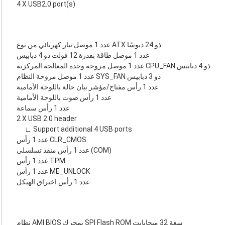
4 X USB2.0 port(s)
عدد 1 موصل تيار كهربائي من نوع ATX ذو 24 دبوسًا
عدد 1 موصل طاقة بقدرة 12 فولت ذو 4 دبابيس
عدد 1 موصل مروحة وحدة المعالجة المركزية CPU_FAN ذو 4 دبابيس
عدد 1 موصل مروحة النظام SYS_FAN ذو 3 دبابيس
عدد 1 رأس مفتاح/مؤشر بيان حالة باللوحة الأمامية
عدد 1 رأس صوت باللوحة الأمامية
عدد 1 رأس سماعة
2 X USB 2.0 header
∟ Support additional 4 USB ports
عدد 1 رأس CLR_CMOS
عدد 1 رأس منفذ تسلسلي (COM)
عدد 1 رأس TPM
عدد 1 رأس ME_UNLOCK
عدد 1 رأس اختراق الهيكل
نظام AMI BIOS بمحرك SPI Flash ROM سعة 32 ميجابايت