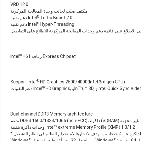
VRD 12.0
مكثف صلب لجانب وحدة المعالجة المركزية
®
Turbo Boost 2.0
دعم تقنية Intel
®
Hyper-Threading
دعم تقنية Intel
ى الاطلاع على قائمة دعم وحدات المعالجة المركزية للاطلاع على التفاصيل
®
H61 رقاقة Express Chipset
Intel
®
Support Intel
HD Graphics 2500/4000(Intel 3rd gen CPU)
®
دعم التقنيات Intel
Dual-channel DDR3 Memory architecture
تدعم DDR3 1600/1333/1066 (non-ECC)، ذاكرة (SDRAM) غير مخزنة
®
extreme Memory Profile (XMP) 1.3/1.2
وحدات ذاكرة بتقنية Intel
* نظرًا لقيود نظام التشغيل، قد تقل السعة الفعلية للذاكرة عن 4 جيجابايت بهدف لادخارها لاستخدام النظام في نظام التشغيل
®
®
‎ من إصدار 64 بت المزود بوحدة معالجة مركزية من إصدار 64 بت، فلا
‎ من إصدار 32 بت. أمّا نظام التشغيل Windows
Windows