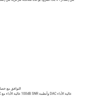
‧التوافق مع خص