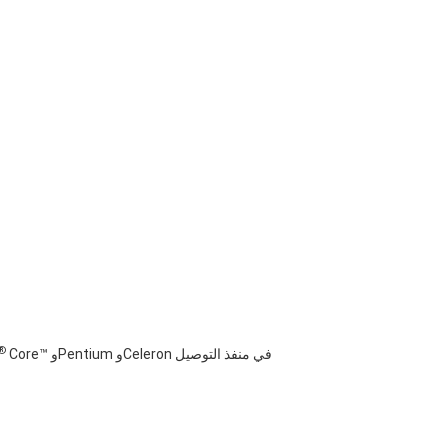
®
Core™‎ وPentium وCeleron في منفذ التوصيل