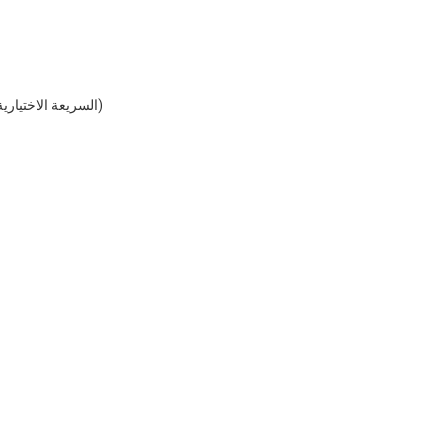
(Realtek 8105 10/100 ميغابايت في الثانية لدى وحدة تحكم (Ethernet) السريعة الاختيارية)