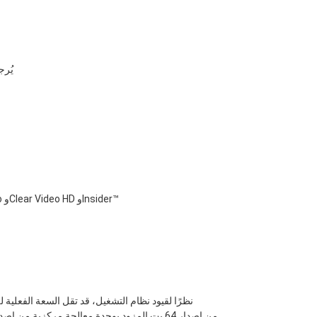
يُرج
HD Graphics, وInTru™ 3D, وIntel Quick Sync Video وClear Video HD وInsider™‎