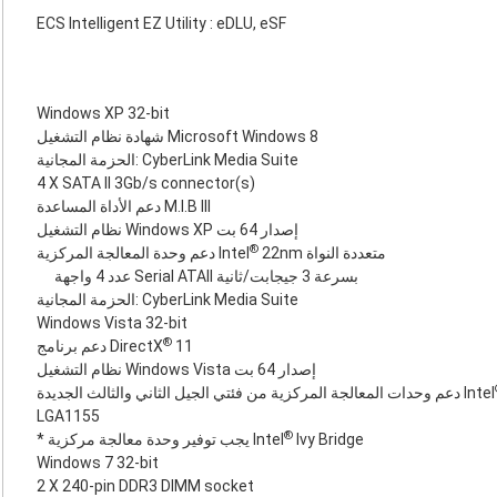
ECS Intelligent EZ Utility : eDLU, eSF
Windows XP 32-bit
شهادة نظام التشغيل Microsoft Windows 8
الحزمة المجانية: CyberLink Media Suite
4 X SATA II 3Gb/s connector(s)
دعم الأداة المساعدة M.I.B III
نظام التشغيل Windows XP إصدار 64 بت
®
22nm متعددة النواة
دعم وحدة المعالجة المركزية Intel
عدد 4 واجهة Serial ATAII ‏بسرعة 3 جيجابت/ثانية
الحزمة المجانية: CyberLink Media Suite
Windows Vista 32-bit
®
11
دعم برنامج DirectX
نظام التشغيل Windows Vista إصدار 64 بت
دعم وحدات المعالجة المركزية من فئتي الجيل الثاني والثالث الجديدة Intel
LGA1155
®
Ivy Bridge
* يجب توفير وحدة معالجة مركزية Intel
Windows 7 32-bit
2 X 240-pin DDR3 DIMM socket