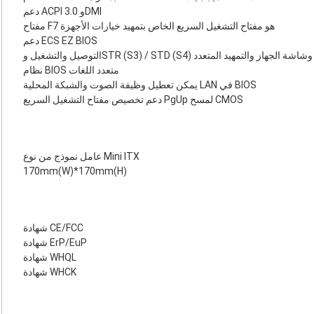
دعم ACPI 3.0 وDMI
مفتاح F7 هو مفتاح التشغيل السريع الخاص بتمهيد خيارات الأجهزة
دعم ECS EZ BIOS
التوصيل والتشغيل وSTR (S3) / STD ‏(S4) وشاشة الجهاز والتمهيد المتعدد
نظام BIOS متعدد اللغات
يمكن تعطيل وظيفة الصوت والشبكة المحلية LAN في BIOS
دعم تخصيص مفتاح التشغيل السريع PgUp لمسح CMOS
عامل نموذج من نوع Mini ITX
170mm(W)*170mm(H)
شهادة CE/FCC
شهادة ErP/EuP
شهادة WHQL
شهادة WHCK