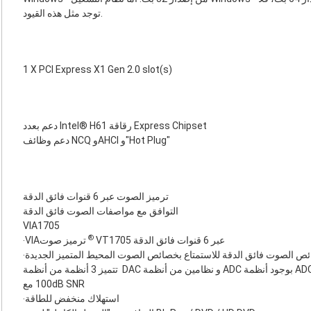
توجد مثل هذه القيود.
1 X PCI Express X1 Gen 2.0 slot(s)
دعم بعدد Intel® H61 رقاقة Express Chipset
دعم وظائف NCQ وAHCI و"Hot Plug"
ترميز الصوت عبر 6 قنوات فائق الدقة
التوافق مع مواصفات الصوت فائق الدقة
VIA1705
®
ترميز صوت VT1705 عبر 6 قنوات فائق الدقة‏
ائص الصوت فائق الدقة للاستمتاع بخصائص الصوت المحيط المتميز الجديدة
‏ تتميز 3 أنظمة من أنظمة DAC و نظامين من أنظمة ADC بوجود أنظمة ADC عالية الأداء مع ‎100dB SNR وأنظمة DAC عالية الأداء
‧استهلاك منخفض للطاقة