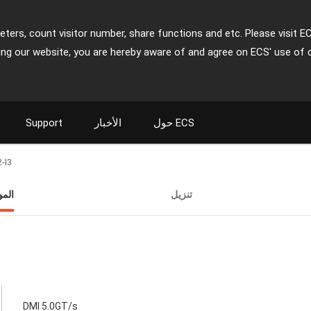
ters, count visitor number, share functions and etc. Please visit E
ing our website, you are hereby aware of and agree on ECS' use of 
حول ECS
الأخبار
Support
-I3
تنزيل
الم
DMI 5.0GT/s