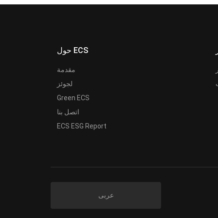
حول ECS
مقدمة
لجوئز
Green ECS
اتصل بنا
ECS ESG Report
عربى