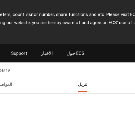
ters, count visitor number, share functions and etc. Please visit E
ing our website, you are hereby aware of and agree on ECS' use of 
حول ECS
الأخبار
Support
2-M19
تنزيل
المواص
ت