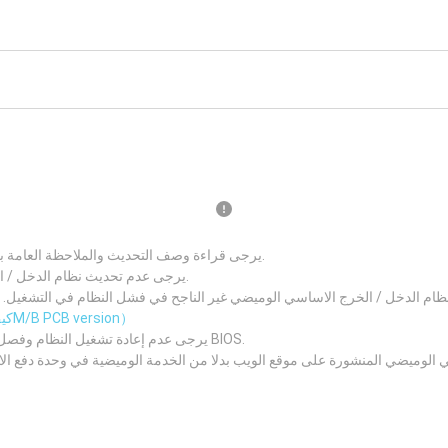
يرجى قراءة وصف التحديث والملاحظة العامة بعناية قبل تحديث نظام الدخل / الخرج الاساسي الجديد.
يرجى عدم تحديث نظام الدخل / الخرج الاساسي اذا كان نظامك يعمل بصورة جيدة.
 الدخل / الخرج الاساسي الوميضي غير الناجح في فشل النظام في التشغيل. يرجى التأكد من رقم نسخة 
（كيف تعرف الM/B PCB version）
يرجى عدم إعادة تشغيل النظام وفصل مصدر الطاقة وإزالة البطارية أثناء عملية تحديث BIOS.
 الوميضي المنشورة على موقع الويب بدلا من الخدمة الوميضية في وحدة دفع ا