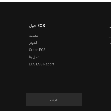
حول ECS
مقدمة
لجوئز
Green ECS
اتصل بنا
ECS ESG Report
عربى