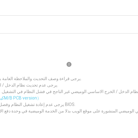
يرجى قراءة وصف التحديث والملاحظة العامة بعناية قبل تحديث نظام الدخل / الخرج الاساسي الجديد.
يرجى عدم تحديث نظام الدخل / الخرج الاساسي اذا كان نظامك يعمل بصورة جيدة.
 الدخل / الخرج الاساسي الوميضي غير الناجح في فشل النظام في التشغيل. يرجى التأكد من رقم نسخة 
（كيف تعرف الM/B PCB version）
يرجى عدم إعادة تشغيل النظام وفصل مصدر الطاقة وإزالة البطارية أثناء عملية تحديث BIOS.
 الوميضي المنشورة على موقع الويب بدلا من الخدمة الوميضية في وحدة دفع ا