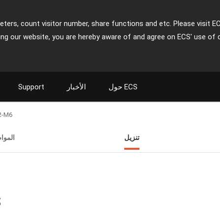
ters, count visitor number, share functions and etc. Please visit E
ing our website, you are hereby aware of and agree on ECS' use of 
حول ECS
الأخبار
Support
2-M6
تنزيل
الموا
ت