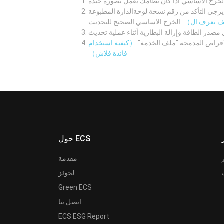
لوحةالدارة المطبوعة M/B اولا. ثم قم بتنزيل نظام الدخل /
الخرج الاساسي الصحيح للتحديث.
لاقراص المدمجة "ملف الخدمة"
（كيفية استخدام
فائدة فلاش）
حول ECS
مقدمة
لجوئز
Green ECS
اتصل بنا
ECS ESG Report