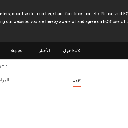
ters, count visitor number, share functions and etc. Please visit E
ing our website, you are hereby aware of and agree on ECS' use of 
حول ECS
الأخبار
Support
-TI2
تنزيل
الموا
ت