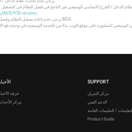
يرجى عدم تحديث نظام الدخل / الخرج الاساسي اذا كان نظامك يعمل بصورة جيدة.
 الدخل / الخرج الاساسي الوميضي غير الناجح في فشل النظام في التشغيل. يرجى التأكد من رقم نسخة 
（كيف تعرف الM/B PCB version）
يرجى عدم إعادة تشغيل النظام وفصل مصدر الطاقة وإزالة البطارية أثناء عملية تحديث BIOS.
 الوميضي المنشورة على موقع الويب بدلا من الخدمة الوميضية في وحدة دفع ا
SUPPORT
الأخبار
مركز التنزيل
غرفة الأخبار
الدعم الفني
مركز الأحداث
لتعليمات / التعليمات العامة
Product Guide