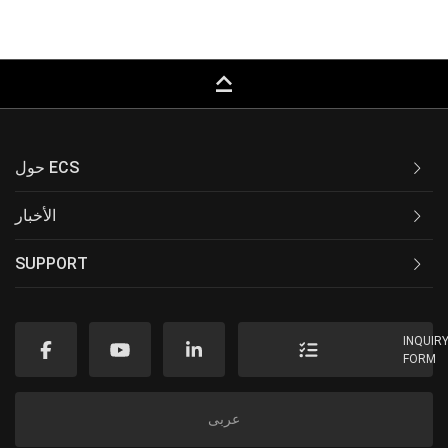
keyboard_capslock
حول ECS
الأخبار
SUPPORT
INQUIR
FORM
عربى