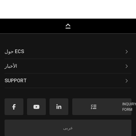
keyboard_capslock
حول ECS
الأخبار
SUPPORT
INQUIR
FORM
عربى