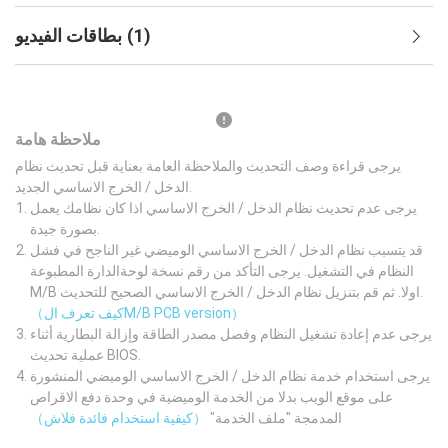
)
1
(
بطاقات الفيديو
ملاحظة هامة
يرجى قراءة وصف التحديث والملاحظة العامة بعناية قبل تحديث نظام
الدخل / الخرج الاساسي الجديد.
يرجى عدم تحديث نظام الدخل / الخرج الاساسي اذا كان نظامك يعمل
بصورة جيدة.
قد يتسبب نظام الدخل / الخرج الاساسي الوميضي غير الناجح في فشل
النظام في التشغيل. يرجى التأكد من رقم نسخة لوحةالدارة المطبوعة
M/B اولا. ثم قم بتنزيل نظام الدخل / الخرج الاساسي الصحيح للتحديث.
（كيف تعرف الM/B PCB version）
يرجى عدم إعادة تشغيل النظام وفصل مصدر الطاقة وإزالة البطارية أثناء
عملية تحديث BIOS.
يرجى استخدام خدمة نظام الدخل / الخرج الاساسي الوميضي المنشورة
على موقع الويب بدلا من الخدمة الوميضية في وحدة دفع الاقراص
المدمجة "ملف الخدمة"
（كيفية استخدام فائدة فلاش）