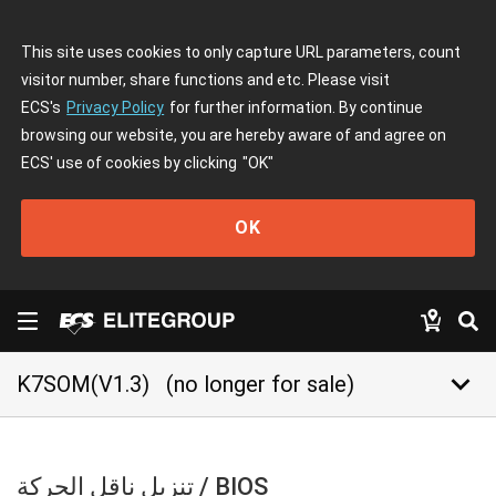
This site uses cookies to only capture URL parameters, count
visitor number, share functions and etc. Please visit
ECS's
Privacy Policy
for further information. By continue
browsing our website, you are hereby aware of and agree on
ECS' use of cookies by clicking
"OK"
OK
keyboard_arrow_down
K7SOM(V1.3)
(no longer for sale)
تنزيل ناقل الحركة / BIOS