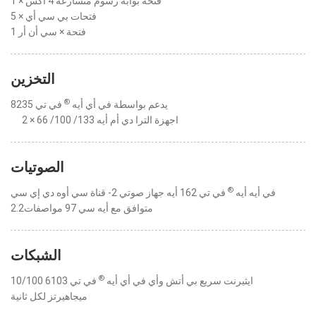
1 × فتحة بوابة رسوم متسارعة 4 أكس
5 × فتحات بي سي أي
1 فتحة × سي أن أر
التخزين
®
يدعم بواسطة في أي أيه
في تي 8235
2 × اجهزة الترا دي أم أيه 133/ 100/ 66
الصوتيات
®
في أيه أيه
في تي 162 أيه جهاز صوتي 2- قناة سي أوه دي إي سي
متوافق مع أيه سي 97 مواصفات2.2
الشبكات
®
ايثيرنت سريع بي أتش وأي في أي أيه
في تي 6103 10/100
ميجاهيرتز لكل ثانية