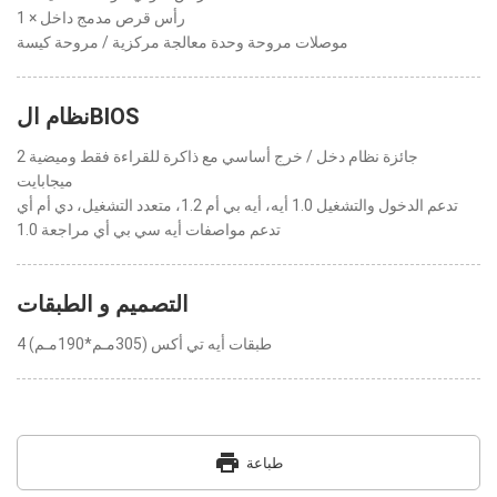
1 × رأس قرص مدمج داخل
موصلات مروحة وحدة معالجة مركزية / مروحة كيسة
نظام الBIOS
جائزة نظام دخل / خرج أساسي مع ذاكرة للقراءة فقط وميضية 2
ميجابايت
تدعم الدخول والتشغيل 1.0 أيه، أيه بي أم 1.2، متعدد التشغيل، دي أم أي
تدعم مواصفات أيه سي بي أي مراجعة 1.0
التصميم و الطبقات
4 طبقات أيه تي أكس (305مـم*190مـم)
print
طباعة