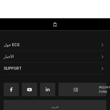
keyboard_capslock
حول ECS
الأخبار
SUPPORT
INQUIR
FORM
عربى