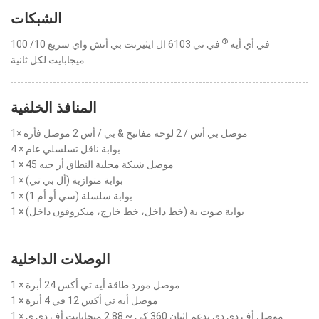
الشبكات
®
في أي أيه
في تي 6103 ال ايثيرنت بي أتش واي سريع 10/ 100
ميجابايت لكل ثانية
المنافذ الخلفية
1× موصل بي أس / 2 لوحة مفاتيح & بي / أس 2 موصل فأرة
4 × بوابة ناقل تسلسلي عام
1 × موصل شبكة محلية النطاق أر جيه 45
1 × بوابة متوازية (أل بي تي)
1 × بوابة سلسلة (سي أو أم 1)
1 × بوابة صوت ية (خط داخل، خط خارج، ميكروفون داخل)
الوصلات الداخلية
1 × موصل مورد طاقة أيه تي أكس 24 أبرة
1 × موصل أيه تي أكس 12 في 4 أبرة
1 × موصل أف دي دي يدعم اثنان 360 كي ~ 2.88 ميجابايت أف دي ي