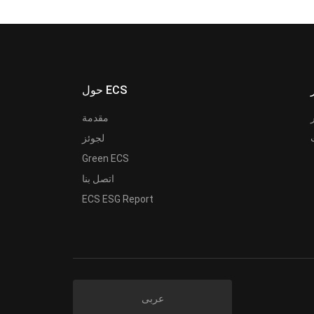
حول ECS
مقدمة
لجوئز
Green ECS
اتصل بنا
ECS ESG Report
عربى