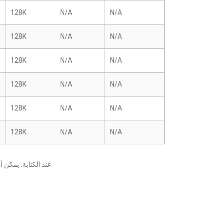
128K
N/A
N/A
128K
N/A
N/A
128K
N/A
N/A
128K
N/A
N/A
128K
N/A
N/A
128K
N/A
N/A
يعني أنه قد تم التحقق منه من قبل ECS عند الكتابة. يمكن أن تتسبب التغييرات التي تطرأ على المكونات أو وحدات المعالجة المركزية في ظهور نتائج مختلفة.