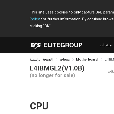
This site uses cookies to only capture URL parame
Policy
for further information. By continue brows
clicking
"OK"
منتجات
L4IB
Motherboard
منتجات
الصفحة الرئيسية
L4IBMGL2(V1.0B)
فات
(no longer for sale)
CPU