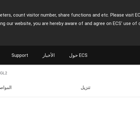
ters, count visitor number, share functions and etc. Please visit E
ing our website, you are hereby aware of and agree on ECS' use of 
حول ECS
الأخبار
Support
MGL2
تنزيل
المواص