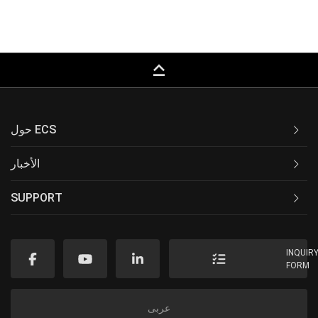
keyboard_capslock
حول ECS
الأخبار
SUPPORT
INQUIR
FORM
عربى