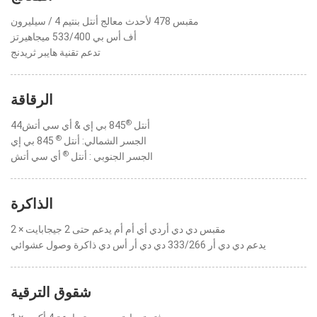
مقبس 478 لأحدث معالج أنتل بنتيم 4 / سيليرون
أف أس بي 533/400 ميجاهيرتز
تدعم تقنية هايبر ثريدنج
الرقاقة
®
44أنتل
845 بي إي & أي سي أتش
®
الجسر الشمالي: أنتل
845 بي إي
®
الجسر الجنوبي : أنتل
أي سي أتش
الذاكرة
2 × مقبس دي دي أردي أي أم أم يدعم حتى 2 جيجابايت
يدعم دي دي أر 333/266 دي دي أر أس دي ذاكرة وصول عشوائي
شقوق الترقية