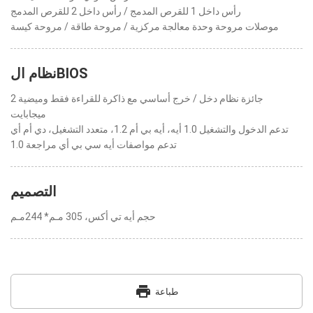
رأس داخل 1 للقرص المدمج / رأس داخل 2 للقرص المدمج
موصلات مروحة وحدة معالجة مركزية / مروحة طاقة / مروحة كيسة
نظام الBIOS
جائزة نظام دخل / خرج أساسي مع ذاكرة للقراءة فقط وميضية 2
ميجابايت
تدعم الدخول والتشغيل 1.0 أيه، أيه بي أم 1.2، متعدد التشغيل، دي أم أي
تدعم مواصفات أيه سي بي أي مراجعة 1.0
التصميم
حجم أيه تي أكس، 305 مـم* 244مـم
print
طباعة