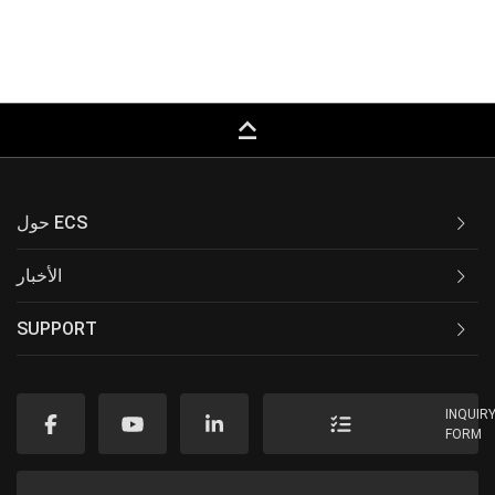
keyboard_capslock
حول ECS
الأخبار
SUPPORT
INQUIR
FORM